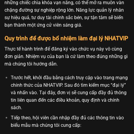
những chiếc chìa khóa vạn năng, có thể mở ra muôn vàn
chặng đường sự nghiệp rộng lớn. Năng lực quản lý nhân
sự hiệu quả, tư duy tài chính sắc bén, sự tận tâm sẽ biến
bạn thành một ứng cử viên sáng giá.
Quy trình để được bổ nhiệm làm đại lý NHATVIP
Thực tế hành trình để đăng ký vào chức vụ này vô cùng
đơn giản. Nhiệm vụ của bạn là cứ làm theo đúng những gì
mà chúng tôi hướng dẫn.
Trước hết, khởi đầu bằng cách truy cập vào trang mạng
chính thức của NHATVIP. Sau đó tìm kiếm mục “đại lý”
và nhấn vào. Tại đây, đơn vị sẽ cung cấp đầy đủ thông
tin liên quan đến các điều khoản, quy định và chính
sách.
Tiếp theo, hội viên cần nhập đầy đủ các thông tin vào
biểu mẫu mà chúng tôi cung cấp: