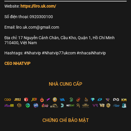
Website:
https://liro.uk.com/
Số điện thoại: 0920300100
Email:
liro.uk.com@gmail.com
Địa chỉ: 17 Nguyễn Cảnh Chân, Cầu Kho, Quận 1, Hồ Chí Minh
710400, Việt Nam
Hashtags: #Nhatvip #Nhatvip77ukcom #nhacaiNhatvip
CEO NHATVIP
NHÀ CUNG CẤP
CHỨNG CHỈ BẢO MẬT