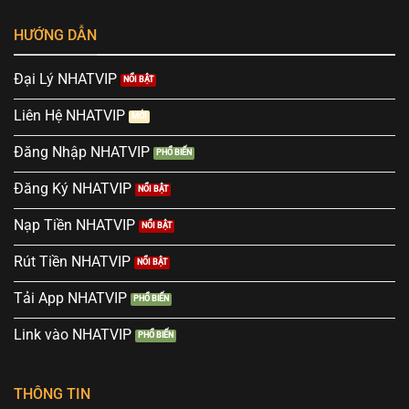
HƯỚNG DẪN
Đại Lý NHATVIP
Liên Hệ NHATVIP
Đăng Nhập NHATVIP
Đăng Ký NHATVIP
Nạp Tiền NHATVIP
Rút Tiền NHATVIP
Tải App NHATVIP
Link vào NHATVIP
THÔNG TIN