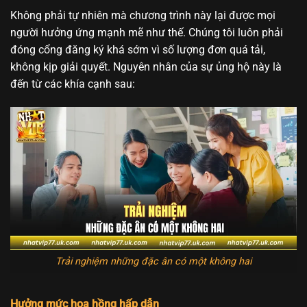
Không phải tự nhiên mà chương trình này lại được mọi
người hưởng ứng mạnh mẽ như thế. Chúng tôi luôn phải
đóng cổng đăng ký khá sớm vì số lượng đơn quá tải,
không kịp giải quyết. Nguyên nhân của sự ủng hộ này là
đến từ các khía cạnh sau:
Trải nghiệm những đặc ân có một không hai
Hưởng mức hoa hồng hấp dẫn