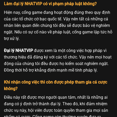
Làm đại lý NHATVIP có vi phạm pháp luật không?
Hiện nay, cổng game đang hoạt động đúng theo quy định
của các tổ chức cờ bạc quốc tế. Vậy nên tất cả những cá
nhân liên quan đến chúng tôi đều sẽ được bảo vệ nghiêm
ngặt. Nếu có sự cố nào về pháp luật, cổng game lập tức hỗ
trợ xử lý.
Đại lý NHATVIP
được xem là một công việc hợp pháp vì
thương hiệu đã đăng ký với các tổ chức. Vậy nên mọi hoạt
động của chúng tôi đều được họ kiểm soát nghiêm ngặt.
Đồng thời hỗ trợ khẳng định mạnh mẽ tính pháp lý.
Khi nhận công việc thì còn được phép tham gia cá cược
không?
Điều này rất được mọi người quan tâm, nhất là những ai
đang có ý định trở thành đại lý. Theo đó, khi đảm nhiệm
chức vụ này, hội viên được toàn quyền tham gia mọi sản
phẩm cá cược. Cổng game còn thường xuyên đưa ra