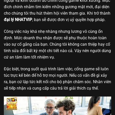
ngoại và kinh doanh do chính cổng game khởi xướng. Mục
đích chính nhằm tìm kiếm những gương mặt mới, đại diện
cho chúng tôi thu hút thêm hội viên tham gia. Khi trở thành
đại lý NHATVIP
, bạn sẽ được đơn vị uỷ quyền hợp pháp.
Công việc này khá nhẹ nhàng nhưng lương vô cùng ổn
định. Mức doanh thu nhận được sẽ phụ thuộc hoàn toàn
vào sự cố gắng của bạn. Chúng tôi không can thiệp hay cố
tính sửa đổi bất kỳ một chi tiết nào cả. Vậy nên người dùng
cứ an tâm làm tốt nhiệm vụ.
Đặc biệt, trong suốt quá trình làm việc, cổng game sẽ luôn
túc trực kế bên để hỗ trợ mọi người. Nếu có vấn đề gì xảy
ra, bạn cứ lập tức kết nối cho bộ phận chăm sóc. Nhân viên
sẽ tiếp nhận và cung cấp câu trả lời giải thích cụ thể.