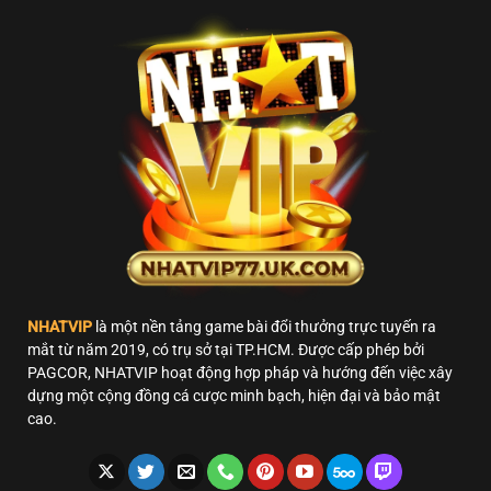
Cao
Chắc
Thủ
Chắn
Chiến
Thắng
NHATVIP
là một nền tảng game bài đổi thưởng trực tuyến ra
mắt từ năm 2019, có trụ sở tại TP.HCM. Được cấp phép bởi
PAGCOR, NHATVIP hoạt động hợp pháp và hướng đến việc xây
dựng một cộng đồng cá cược minh bạch, hiện đại và bảo mật
cao.