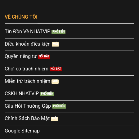
VỀ CHÚNG TÔI
Tin Đồn Về NHATVIP
Điều khoản điều kiện
Quyền riêng tư
Chơi có trách nhiệm
Miễn trừ trách nhiệm
CSKH NHATVIP
Câu Hỏi Thường Gặp
Chính Sách Bảo Mật
Google Sitemap