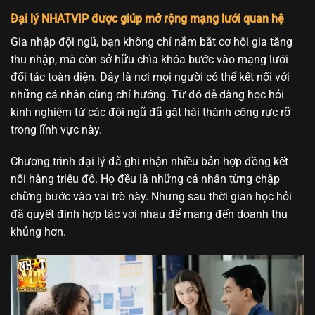
Đại lý NHATVIP được giúp mở rộng mạng lưới quan hệ
Gia nhập đội ngũ, bạn không chỉ nắm bắt cơ hội gia tăng
thu nhập, mà còn sở hữu chìa khóa bước vào mạng lưới
đối tác toàn diện. Đây là nơi mọi người có thể kết nối với
những cá nhân cùng chí hướng. Từ đó dễ dàng học hỏi
kinh nghiệm từ các đội ngũ đã gặt hái thành công rực rỡ
trong lĩnh vực này.
Chương trình đại lý đã ghi nhận nhiều bản hợp đồng kết
nối hàng triệu đô. Họ đều là những cá nhân từng chập
chững bước vào vai trò này. Nhưng sau thời gian học hỏi
đã quyết định hợp tác với nhau để mang đến doanh thu
khủng hơn.